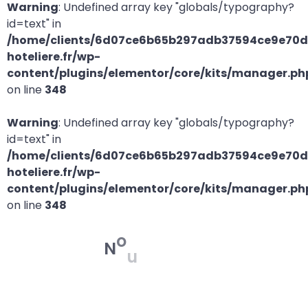
Warning
: Undefined array key "globals/typography?
id=text" in
/home/clients/6d07ce6b65b297adb37594ce9e70d2
hoteliere.fr/wp-
content/plugins/elementor/core/kits/manager.ph
on line
348
Warning
: Undefined array key "globals/typography?
id=text" in
/home/clients/6d07ce6b65b297adb37594ce9e70d2
hoteliere.fr/wp-
content/plugins/elementor/core/kits/manager.ph
on line
348
t
é
e
v
N
o
u
a
u
s