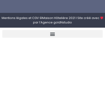
Mentions légales
et
CGV
©Maison Hôtelière 2021 I Site créé avec
par l’
Agence goldNstudio