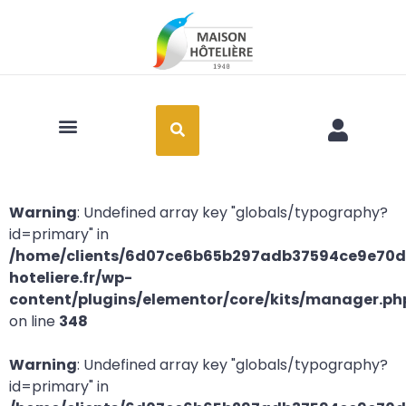
Art de la table
Warning
: Undefined array key "globals/typography?
id=primary" in
/home/clients/6d07ce6b65b297adb37594ce9e70d2
hoteliere.fr/wp-
content/plugins/elementor/core/kits/manager.ph
on line
348
Warning
: Undefined array key "globals/typography?
id=primary" in