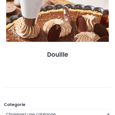
D
o
u
i
l
l
e
Categorie
Choisissez une catégorie