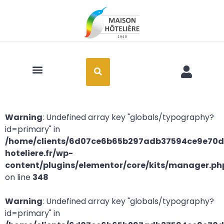
Art de la table
Warning
: Undefined array key "globals/typography?
id=primary" in
/home/clients/6d07ce6b65b297adb37594ce9e70d2
hoteliere.fr/wp-
content/plugins/elementor/core/kits/manager.ph
on line
348
Warning
: Undefined array key "globals/typography?
id=primary" in