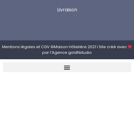
Livraison
Mentions légales
et
CGV
©Maison Hôtelière 2021 I Site créé avec
par l’
Agence goldNstudio