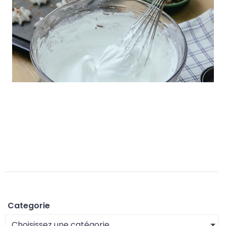
l
a
M
e
Categorie
Choisissez une catégorie