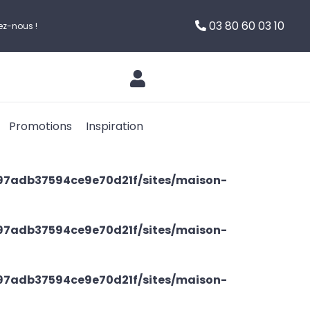
03 80 60 03 10
ez-nous !
Promotions
Inspiration
97adb37594ce9e70d21f/sites/maison-
97adb37594ce9e70d21f/sites/maison-
97adb37594ce9e70d21f/sites/maison-