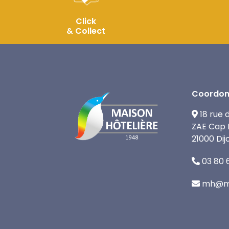
Click
& Collect
Coordon
18 rue 
ZAE Cap 
21000 Dij
03 80 
mh@ma