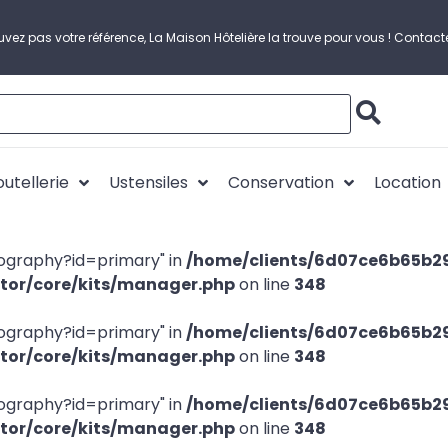
uvez pas votre référence, La Maison Hôtelière la trouve pour vous !
Contact
utellerie
Ustensiles
Conservation
Location
pography?id=primary" in
/home/clients/6d07ce6b65b2
ntor/core/kits/manager.php
on line
348
pography?id=primary" in
/home/clients/6d07ce6b65b2
ntor/core/kits/manager.php
on line
348
pography?id=primary" in
/home/clients/6d07ce6b65b2
ntor/core/kits/manager.php
on line
348