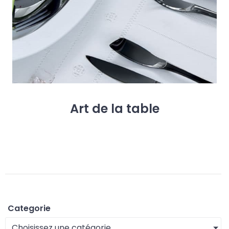
e
l
a
t
a
b
l
e
Categorie
Choisissez une catégorie