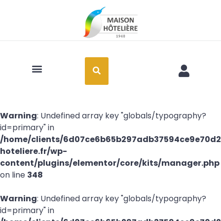
Art de la table
Warning
: Undefined array key "globals/typography?
id=primary" in
/home/clients/6d07ce6b65b297adb37594ce9e70d21
hoteliere.fr/wp-
content/plugins/elementor/core/kits/manager.php
on line
348
Warning
: Undefined array key "globals/typography?
id=primary" in