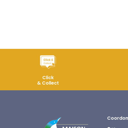
Click
& Collect
Coordon