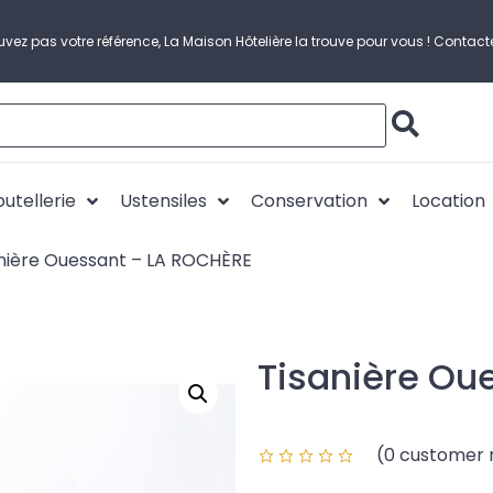
uvez pas votre référence, La Maison Hôtelière la trouve pour vous !
Contact
utellerie
Ustensiles
Conservation
Location
nière Ouessant – LA ROCHÈRE
Tisanière Ou
(
0
customer 