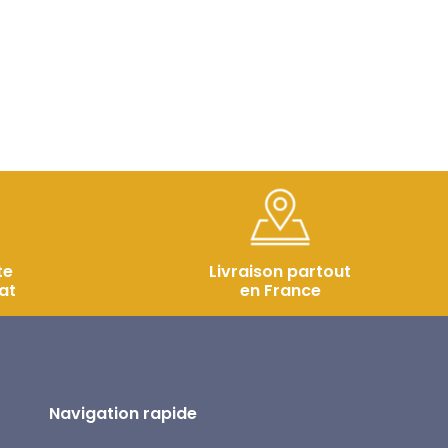
te
Livraison partout
at
en France
Navigation rapide