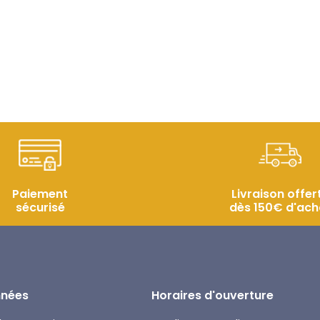
Paiement
Livraison offer
sécurisé
dès 150€ d'ach
nées
Horaires d'ouverture