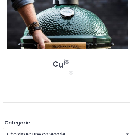
s
C
u
i
s
o
n
Categorie
Choisissez une catégorie