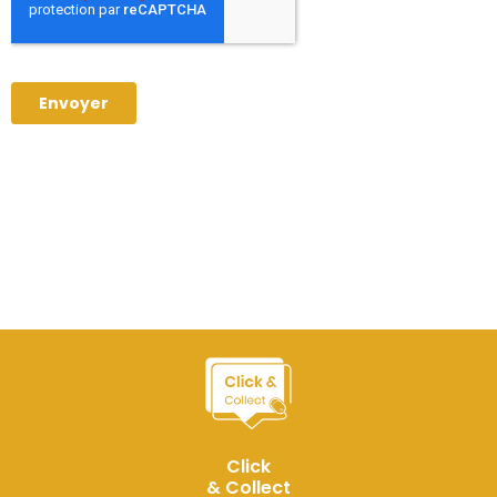
Click
& Collect