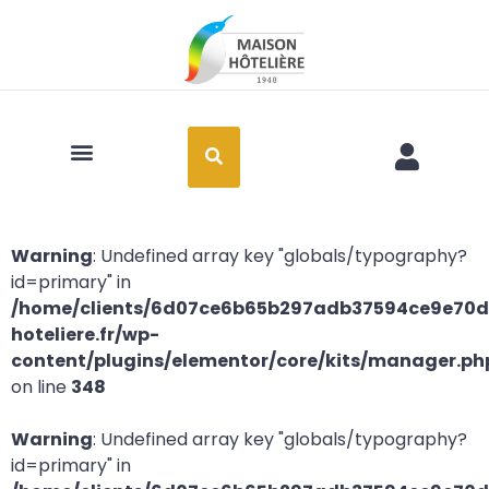
Art de la table
Warning
: Undefined array key "globals/typography?
id=primary" in
/home/clients/6d07ce6b65b297adb37594ce9e70d2
hoteliere.fr/wp-
content/plugins/elementor/core/kits/manager.ph
on line
348
Warning
: Undefined array key "globals/typography?
id=primary" in